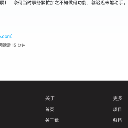
（扩展），奈何当时事务繁忙加之不知做何功能，就迟迟未能动手。如
b.com)
阅读需 15 分钟
关于
更多
首页
项目
关于我
归档