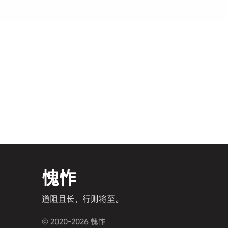
愧怍
道阻且长，行则将至。
© 2020-2026 愧怍