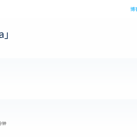
博
a」
分钟