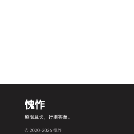
愧怍
道阻且长，行则将至。
© 2020-2026 愧怍