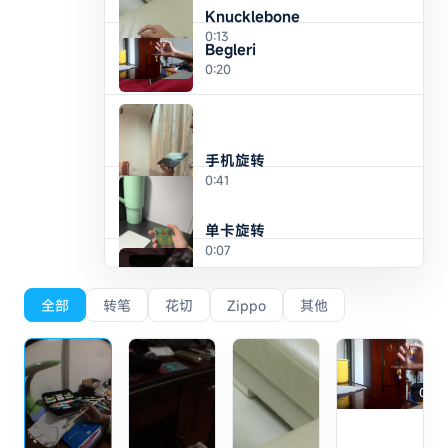
Knucklebone
0:13
Begleri
0:20
手机旋转
0:41
单卡旋转
0:07
纸牌旋转
全部
转笔
花切
Zippo
其他
0:09
Riffle Fan 开扇
0:20
0:11