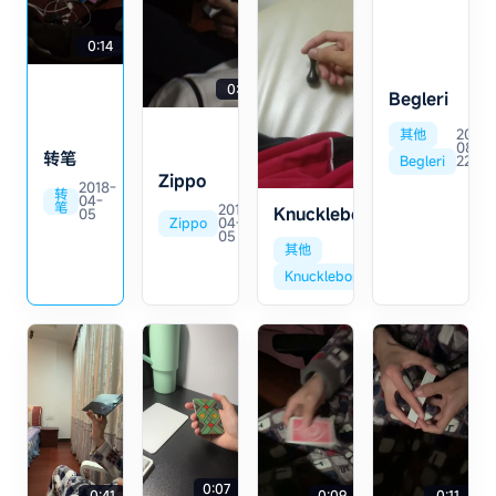
转手机
0:10
0:14
0:17
Begleri
其他
2022-
08-
转笔
Begleri
22
0:13
Zippo
2018-
转
04-
笔
2018-
Knucklebone
05
Zippo
04-
05
其他
2018-
12-12
Knucklebone
0:07
0:41
0:09
0:11