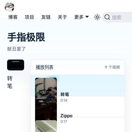
博客
项目
友链
关于
更多
搜索
手指极限
献丑罢了
播放列表
9
个视频
转
转笔
笔
转笔
0:14
Zippo
0:17