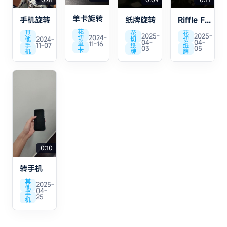
单卡旋转
手机旋转
纸牌旋转
Riffle Fan 开
花
其
花
花
2025-
2025-
切
2024-
他
2024-
切
切
04-
04-
单
11-16
手
11-07
纸
纸
03
05
卡
机
牌
牌
0:10
转手机
其
2025-
他
04-
手
25
机